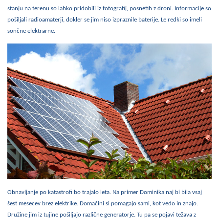
stanju na terenu so lahko pridobili iz fotografij, posnetih z droni. Informacije so
pošiljali radioamaterji, dokler se jim niso izpraznile baterije. Le redki so imeli
sončne elektrarne.
Obnavljanje po katastrofi bo trajalo leta. Na primer Dominika naj bi bila vsaj
šest mesecev brez elektrike. Domačini si pomagajo sami, kot vedo in znajo.
Družine jim iz tujine pošiljajo različne generatorje. Tu pa se pojavi težava z