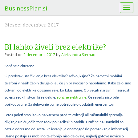
BusinessPlan.si
T
o
g
Mesec:
december 2017
g
l
e
BI lahko živeli brez elektrike?
n
a
Posted on
2 decembra, 2017
by
Aleksandra Sternad
v
i
Sončne elektrarne
g
Si predstavljate življenje brez elektrike? Težko, kajne? Že pametni mobilni
a
telefoni v naših žepih delujejo le , če jih pravočasno napolnimo. Kako zelo smo
t
odvisni od elektrike opazimo šele, ko kdaj izgine. Ob večjih naravnih nesrečah
i
so ena redkih stvari ki še deluje,
sončne elektrarne
. Če seveda niso bile
o
n
poškodovane. Za delovanje pa ne potrebujejo dodatnih energentov.
Letos poleti smo lahko na varnem pred televizorji ali računalniki spremljali
divjanje uničujočih tornadov po Karibskih otokih. Družine na Dominiki so
ostale odrezane od sveta. Reševanje je onemogočalo pomankanje informacij.
Bazne postaje za mobilno telefonijo niso delovale, najbolj gotove novice o