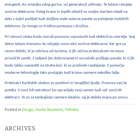
energenti. Ko zmanjka zalog goriva, vsi generatorji utihnejo. Te težave rešujejo
sončne elektrarne. Poleg hrane in toplih oblačil so svojim staršem mladi na
delu v tujini pošiljali tudi zložljive male solarne panele za polnjenje mobilnih
telefonov. Za mnoge so ti edina povezava z družino.
Pri obnovi otoka bodo morali ponovno vzpostaviti tudi električno omrežje. Vsaj
delno težavo trenutno že rešujejo nove mini sončne elektrarne. Ker gre za
revno deželo, ki je odvisna od turizma, si jih večina prebivalcem ne more
privoščiti samih. Z ladjami jim dobronamerni sorodniki pošiljajo panele, ki si jih
bodo lahko namestili na strehe koč, ki so preživele razdejanje. Z pomočjo
moderne tehnologije tako postajajo tudi krizne razmere nekoliko lažje.
Prebivalci Karibskih otokov so pozitivni in iznajdljivi ljudje. Prenova vasi že
poteka. V novi infrastrukturi bo opravljalo svoj namen tudi več sončnih
elektrarn. Te so za tamkajšnje razmere idealne, saj je dežela znana po soncu.
Posted in
Drugo
,
Home Business
,
Tehnika
ARCHIVES