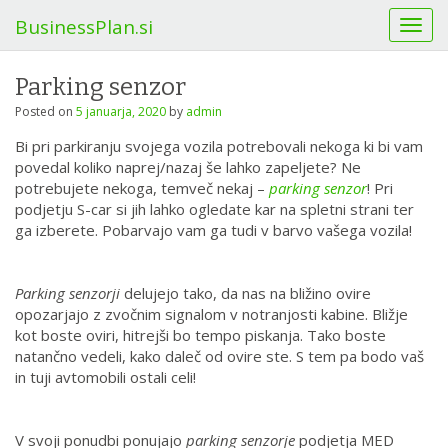
BusinessPlan.si
T
o
g
Parking senzor
g
l
Posted on
5 januarja, 2020
by
admin
e
Bi pri parkiranju svojega vozila potrebovali nekoga ki bi vam
n
povedal koliko naprej/nazaj še lahko zapeljete? Ne
a
potrebujete nekoga, temveč nekaj –
parking senzor
! Pri
v
podjetju S-car si jih lahko ogledate kar na spletni strani ter
i
ga izberete. Pobarvajo vam ga tudi v barvo vašega vozila!
g
a
t
Parking senzorji
delujejo tako, da nas na bližino ovire
i
opozarjajo z zvočnim signalom v notranjosti kabine. Bližje
o
kot boste oviri, hitrejši bo tempo piskanja. Tako boste
n
natančno vedeli, kako daleč od ovire ste. S tem pa bodo vaš
in tuji avtomobili ostali celi!
V svoji ponudbi ponujajo
parking senzorje
podjetja MED