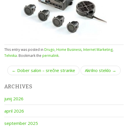
This entry was posted in
Drugo
,
Home Business
,
Internet Marketing
,
Tehnika
. Bookmark the
permalink
.
P
← Dober salon – srečne stranke
Akrilno steklo →
o
s
ARCHIVES
t
n
junij 2026
a
april 2026
v
i
september 2025