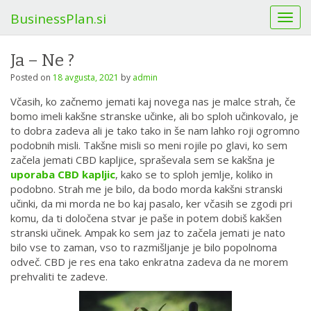
BusinessPlan.si
T
o
g
Ja – Ne ?
g
l
Posted on
18 avgusta, 2021
by
admin
e
Včasih, ko začnemo jemati kaj novega nas je malce strah, če
n
bomo imeli kakšne stranske učinke, ali bo sploh učinkovalo, je
a
to dobra zadeva ali je tako tako in še nam lahko roji ogromno
v
podobnih misli. Takšne misli so meni rojile po glavi, ko sem
i
začela jemati CBD kapljice, spraševala sem se kakšna je
g
uporaba CBD kapljic
, kako se to sploh jemlje, koliko in
a
podobno. Strah me je bilo, da bodo morda kakšni stranski
t
učinki, da mi morda ne bo kaj pasalo, ker včasih se zgodi pri
i
komu, da ti določena stvar je paše in potem dobiš kakšen
o
stranski učinek. Ampak ko sem jaz to začela jemati je nato
n
bilo vse to zaman, vso to razmišljanje je bilo popolnoma
odveč. CBD je res ena tako enkratna zadeva da ne morem
prehvaliti te zadeve.