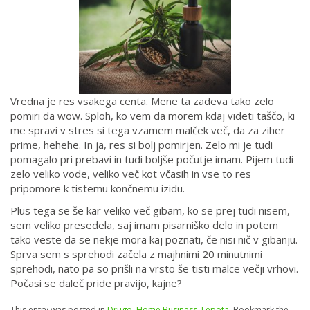
Vredna je res vsakega centa. Mene ta zadeva tako zelo
pomiri da wow. Sploh, ko vem da morem kdaj videti taščo, ki
me spravi v stres si tega vzamem malček več, da za ziher
prime, hehehe. In ja, res si bolj pomirjen. Zelo mi je tudi
pomagalo pri prebavi in tudi boljše počutje imam. Pijem tudi
zelo veliko vode, veliko več kot včasih in vse to res
pripomore k tistemu končnemu izidu.
Plus tega se še kar veliko več gibam, ko se prej tudi nisem,
sem veliko presedela, saj imam pisarniško delo in potem
tako veste da se nekje mora kaj poznati, če nisi nič v gibanju.
Sprva sem s sprehodi začela z majhnimi 20 minutnimi
sprehodi, nato pa so prišli na vrsto še tisti malce večji vrhovi.
Počasi se daleč pride pravijo, kajne?
This entry was posted in
Drugo
,
Home Business
,
Lepota
. Bookmark the