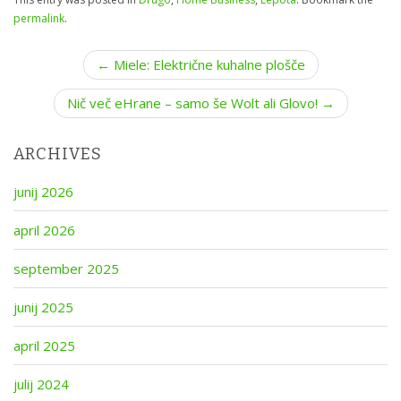
permalink
.
P
← Miele: Električne kuhalne plošče
o
Nič več eHrane – samo še Wolt ali Glovo! →
s
t
n
ARCHIVES
a
junij 2026
v
i
april 2026
g
a
september 2025
t
junij 2025
i
o
april 2025
n
julij 2024