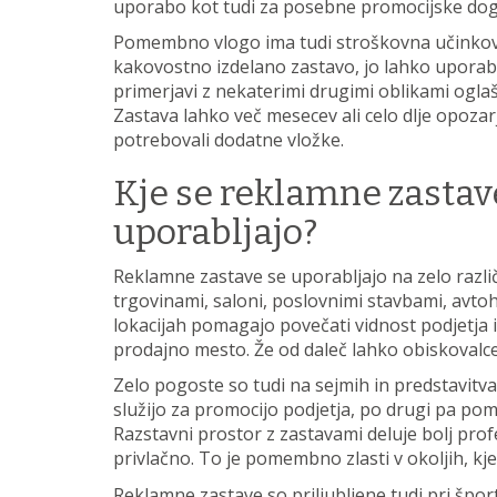
uporabo kot tudi za posebne promocijske do
Pomembno vlogo ima tudi stroškovna učinkovit
kakovostno izdelano zastavo, jo lahko uporabl
primerjavi z nekaterimi drugimi oblikami ogla
Zastava lahko več mesecev ali celo dlje opozarj
potrebovali dodatne vložke.
Kje se reklamne zastav
uporabljajo?
Reklamne zastave se uporabljajo na zelo razli
trgovinami, saloni, poslovnimi stavbami, avtoh
lokacijah pomagajo povečati vidnost podjetja i
prodajno mesto. Že od daleč lahko obiskovalc
Zelo pogoste so tudi na sejmih in predstavitva
služijo za promocijo podjetja, po drugi pa pom
Razstavni prostor z zastavami deluje bolj prof
privlačno. To je pomembno zlasti v okoljih, kj
Reklamne zastave so priljubljene tudi pri špor