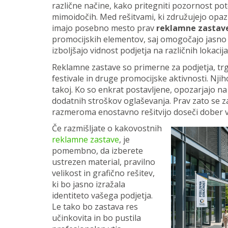
različne načine, kako pritegniti pozornost pot
mimoidočih. Med rešitvami, ki združujejo opazn
imajo posebno mesto prav
reklamne zastav
promocijskih elementov, saj omogočajo jasno
izboljšajo vidnost podjetja na različnih lokacija
Reklamne zastave so primerne za podjetja, tr
festivale in druge promocijske aktivnosti. Njih
takoj. Ko so enkrat postavljene, opozarjajo na p
dodatnih stroškov oglaševanja. Prav zato se zan
razmeroma enostavno rešitvijo doseči dober v
Če razmišljate o kakovostnih
reklamne zastave
, je
pomembno, da izberete
ustrezen material, pravilno
velikost in grafično rešitev,
ki bo jasno izražala
identiteto vašega podjetja.
Le tako bo zastava res
učinkovita in bo pustila