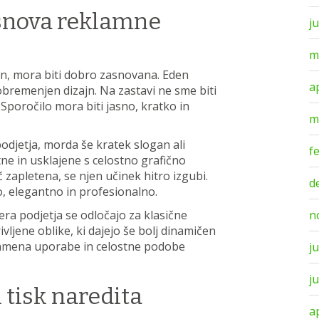
snova reklamne
j
m
n, mora biti dobro zasnovana. Eden
a
obremenjen dizajn. Na zastavi ne sme biti
Sporočilo mora biti jasno, kratko in
m
odjetja, morda še kratek slogan ali
f
ne in usklajene s celostno grafično
 zapletena, se njen učinek hitro izgubi.
d
, elegantno in profesionalno.
n
ra podjetja se odločajo za klasične
ljene oblike, ki dajejo še bolj dinamičen
 namena uporabe in celostne podobe
ju
j
 tisk naredita
a