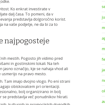
godke.
s
ost. Ko enkrat investirate v
jate dalj časa. To pomeni, da v
j
ševanja predstavlja dolgoročno korist.
a na vaše podjetje, ne da bi za to
m
a
e najpogosteje
m
čnih mestih. Pogosto jih vidimo pred
f
išami in gostinskimi lokali. Na teh
n jasno označijo, kje se nahaja vhod ali
j
e usmerijo na pravo mesto.
n
h. Tam imajo dvojno vlogo. Po eni strani
agajo obiskovalcem pri orientaciji.
o
esionalno, bolj organizirano in bolj
er se predstavlja več ponudnikov hkrati.
a
tnih, kulturnih in promocijskih dogodkih.