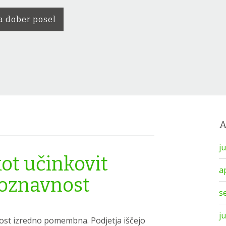
a dober posel
j
ot učinkovit
a
poznavnost
s
j
st izredno pomembna. Podjetja iščejo