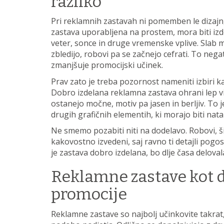
razliko
Pri reklamnih zastavah ni pomemben le dizajn
zastava uporabljena na prostem, mora biti izd
veter, sonce in druge vremenske vplive. Slab m
zbledijo, robovi pa se začnejo cefrati. To negat
zmanjšuje promocijski učinek.
Prav zato je treba pozornost nameniti izbiri 
Dobro izdelana reklamna zastava ohrani lep vi
ostanejo močne, motiv pa jasen in berljiv. To
drugih grafičnih elementih, ki morajo biti nat
Ne smemo pozabiti niti na dodelavo. Robovi, šiv
kakovostno izvedeni, saj ravno ti detajli pogos
je zastava dobro izdelana, bo dlje časa deloval
Reklamne zastave kot d
promocije
Reklamne zastave so najbolj učinkovite takrat