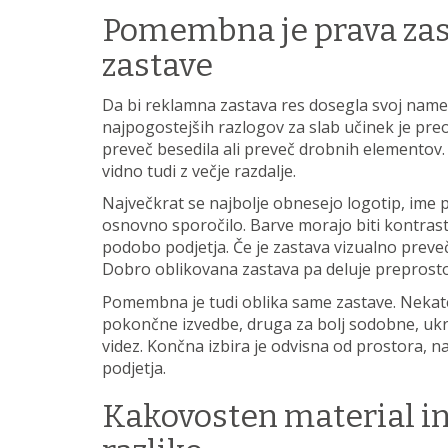
Pomembna je prava za
zastave
Da bi reklamna zastava res dosegla svoj name
najpogostejših razlogov za slab učinek je pre
preveč besedila ali preveč drobnih elementov. 
vidno tudi z večje razdalje.
Največkrat se najbolje obnesejo logotip, ime p
osnovno sporočilo. Barve morajo biti kontrast
podobo podjetja. Če je zastava vizualno preveč
Dobro oblikovana zastava pa deluje preprosto
Pomembna je tudi oblika same zastave. Nekate
pokončne izvedbe, druga za bolj sodobne, ukriv
videz. Končna izbira je odvisna od prostora,
podjetja.
Kakovosten material in