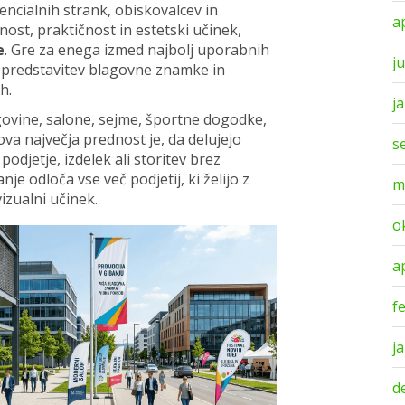
encialnih strank, obiskovalcev in
a
ost, praktičnost in estetski učinek,
e
. Gre za enega izmed najbolj uporabnih
ju
 predstavitev blagovne znamke in
h.
j
govine, salone, sejme, športne dogodke,
ova največja prednost je, da delujejo
s
odjetje, izdelek ali storitev brez
je odloča vse več podjetij, ki želijo z
m
izualni učinek.
o
a
f
j
d