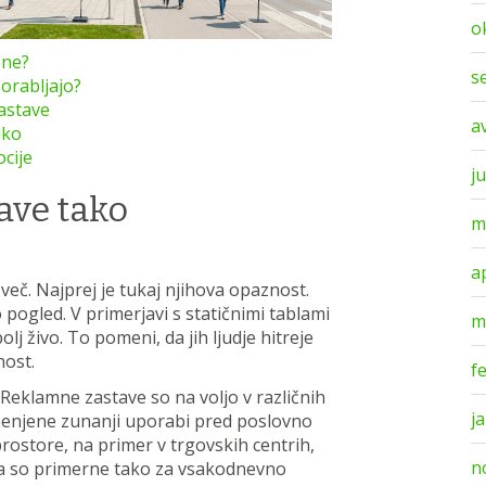
o
ene?
s
orabljajo?
astave
a
iko
cije
ju
ave tako
m
a
več. Najprej je tukaj njihova opaznost.
 pogled. V primerjavi s statičnimi tablami
m
lj živo. To pomeni, da jih ljudje hitreje
nost.
f
Reklamne zastave so na voljo v različnih
j
menjene zunanji uporabi pred poslovno
prostore, na primer v trgovskih centrih,
n
ega so primerne tako za vsakodnevno