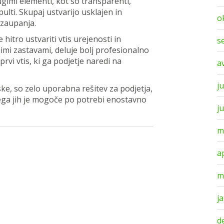
gimi elementi, kot so transparenti,
pulti. Skupaj ustvarijo usklajen in
o
 zaupanja.
 hitro ustvariti vtis urejenosti in
s
mi zastavami, deluje bolj profesionalno
vi vtis, ki ga podjetje naredi na
a
ju
ke, so zelo uporabna rešitev za podjetja,
tega jih je mogoče po potrebi enostavno
j
m
a
m
j
d