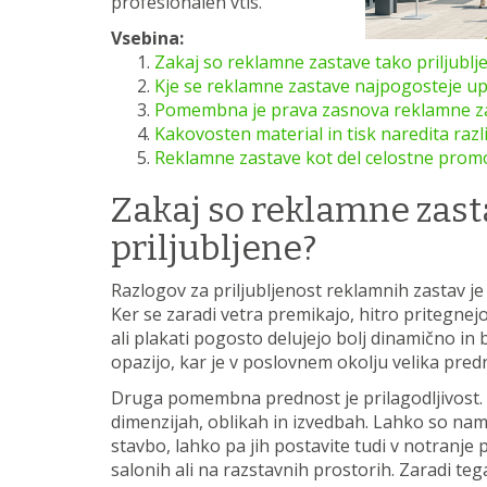
profesionalen vtis.
Vsebina:
Zakaj so reklamne zastave tako priljublj
Kje se reklamne zastave najpogosteje up
Pomembna je prava zasnova reklamne z
Kakovosten material in tisk naredita razl
Reklamne zastave kot del celostne promo
Zakaj so reklamne zast
priljubljene?
Razlogov za priljubljenost reklamnih zastav je 
Ker se zaradi vetra premikajo, hitro pritegnejo
ali plakati pogosto delujejo bolj dinamično in bo
opazijo, kar je v poslovnem okolju velika pred
Druga pomembna prednost je prilagodljivost. 
dimenzijah, oblikah in izvedbah. Lahko so na
stavbo, lahko pa jih postavite tudi v notranje 
salonih ali na razstavnih prostorih. Zaradi t