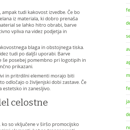
f
, ampak tudi kakovost izvedbe. Če bo
elana iz materiala, ki dobro prenaša
d
aterial se lahko hitro obrabi, barve
ivno vpliva na videz podjetja in
s
kakovostnega blaga in obstojnega tiska.
a
dez tudi po daljši uporabi. Barve
 je še posebej pomembno pri logotipih in
a
ančno prikazani.
m
i in pritrdilni elementi morajo biti
to odločajo o življenjski dobi zastave. Če
f
a estetsko in zanesljivo.
el celostne
j
d
, ko so vključene v širšo promocijsko
n