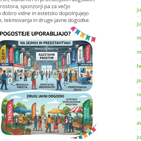
rostora, sponzorji pa za večjo
ju
 dobro vidne in estetsko dopolnjujejo
rte, tekmovanja in druge javne dogodke.
j
m
m
f
j
n
o
a
ju