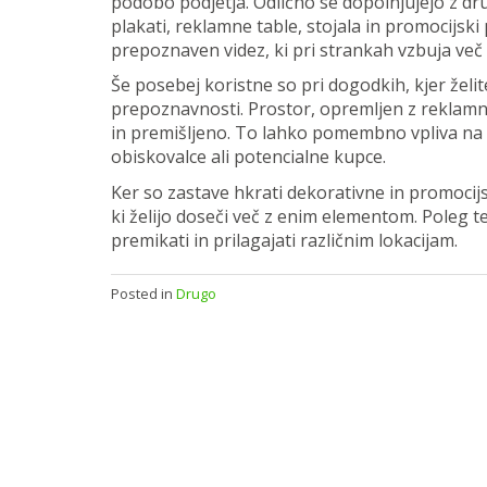
podobo podjetja. Odlično se dopolnjujejo z dru
plakati, reklamne table, stojala in promocijski 
prepoznaven videz, ki pri strankah vzbuja več
Še posebej koristne so pri dogodkih, kjer želite
prepoznavnosti. Prostor, opremljen z reklamni
in premišljeno. To lahko pomembno vpliva na pr
obiskovalce ali potencialne kupce.
Ker so zastave hkrati dekorativne in promocijs
ki želijo doseči več z enim elementom. Poleg 
premikati in prilagajati različnim lokacijam.
Posted in
Drugo