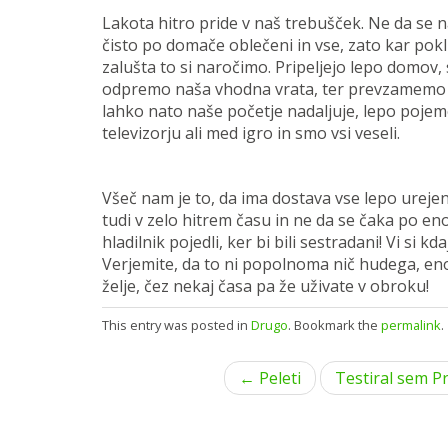
Lakota hitro pride v naš trebušček. Ne da se 
čisto po domače oblečeni in vse, zato kar po
zalušta to si naročimo. Pripeljejo lepo domov,
odpremo naša vhodna vrata, ter prevzamemo p
lahko nato naše početje nadaljuje, lepo pojem
televizorju ali med igro in smo vsi veseli.
Všeč nam je to, da ima dostava vse lepo urej
tudi v zelo hitrem času in ne da se čaka po eno 
hladilnik pojedli, ker bi bili sestradani! Vi si k
Verjemite, da to ni popolnoma nič hudega, eno
želje, čez nekaj časa pa že uživate v obroku!
This entry was posted in
Drugo
. Bookmark the
permalink
.
P
← Peleti
Testiral sem P
o