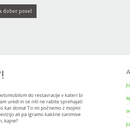
a dober posel
!
j
z avtomobilom do restavracije v kateri bi
a
am uredi in se niti ne rabite sprehajati
ahko kar doma! To mi počnemo z mojimi
s
levizijo ali pa igramo kakšne zanimive
n, kajne?
j