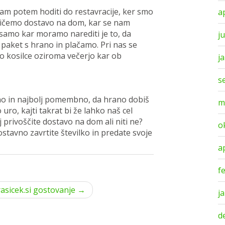
nam potem hoditi do restavracije, ker smo
a
kličemo dostavo na dom, kar se nam
 samo kar moramo narediti je to, da
ju
aket s hrano in plačamo. Pri nas se
o kosilce oziroma večerjo kar ob
j
s
eno in najbolj pomembno, da hrano dobiš
m
uro, kajti takrat bi že lahko naš cel
daj privoščite dostavo na dom ali niti ne?
o
stavno zavrtite številko in predate svoje
a
f
rasicek.si gostovanje →
j
d