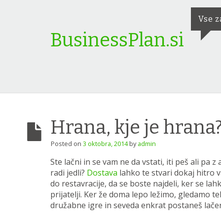
Vse z
BusinessPlan.si
Hrana, kje je hrana?
Posted on
3 oktobra, 2014
by
admin
Ste lačni in se vam ne da vstati, iti peš ali pa 
radi jedli?
Dostava
lahko te stvari dokaj hitro v
do restavracije, da se boste najdeli, ker se l
prijatelji. Ker že doma lepo ležimo, gledamo te
družabne igre in seveda enkrat postaneš lače