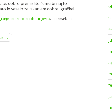
te, dobro premislite čemu bi naj to
o
ato le veselo za iskanjem dobre igračke!
s
igranje
,
otroki
,
rojstni dan
,
trgovina
. Bookmark the
a
čas →
ju
m
a
m
f
j
n