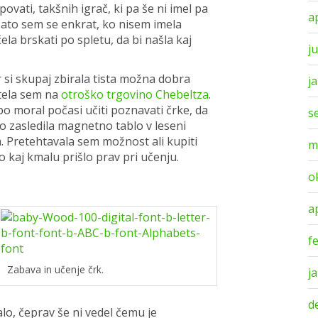
ovati, takšnih igrač, ki pa še ni imel pa
a
 Zato sem se enkrat, ko nisem imela
ela brskati po spletu, da bi našla kaj
ju
 si skupaj zbirala tista možna dobra
j
tela sem na
otroško trgovino Chebeltza
.
bo moral počasi učiti poznavati črke, da
s
no zasledila magnetno tablo v leseni
a. Pretehtavala sem možnost ali kupiti
m
o kaj kmalu prišlo prav pri učenju.
o
a
f
Zabava in učenje črk.
j
d
alo, čeprav še ni vedel čemu je