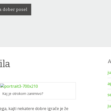
a dober posel
ila
j
a
Kaj je otrokom zanimivo?
s
j
ga, kajti nekatere dobre igrače je že