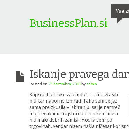
Vse z
BusinessPlan.si
Iskanje pravega dar
Posted on
29 decembra, 2013
by
admin
Kaj kupiti otroku za darilo? To zna včasih
biti kar naporno izbirati! Tako sem se jaz
sama preizkusila v izbiranju, saj je namreč
moj nečak imel rojstni dan in nisem imela
niti malo dobrih zamisli. Hodila sem po
trgovinah, vendar nisem našla ničesar koristne