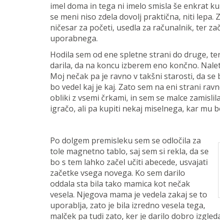
imel doma in tega ni imelo smisla še enkrat kup
se meni niso zdela dovolj praktična, niti lepa.
ničesar za početi, usedla za računalnik, ter zač
uporabnega.
Hodila sem od ene spletne strani do druge, ter
darila, da na koncu izberem eno končno. Nale
Moj nečak pa je ravno v takšni starosti, da se 
bo vedel kaj je kaj. Zato sem na eni strani rav
obliki z vsemi črkami, in sem se malce zamislil
igračo, ali pa kupiti nekaj miselnega, kar mu b
Po dolgem premisleku sem se odločila za
tole magnetno tablo, saj sem si rekla, da se
bo s tem lahko začel učiti abecede, usvajati
začetke vsega novega. Ko sem darilo
oddala sta bila tako mamica kot nečak
vesela. Njegova mama je vedela zakaj se to
uporablja, zato je bila izredno vesela tega,
malček pa tudi zato, ker je darilo dobro izgled