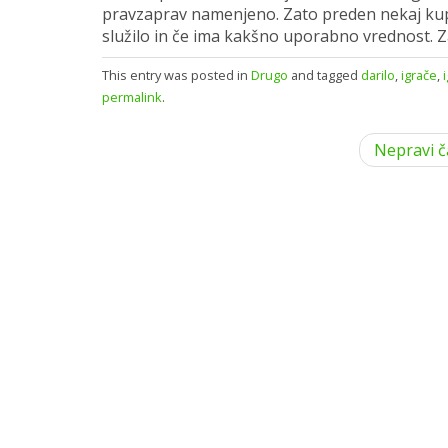
pravzaprav namenjeno. Zato preden nekaj kupi
služilo in če ima kakšno uporabno vrednost. Z
This entry was posted in
Drugo
and tagged
darilo
,
igrače
,
permalink
.
P
Nepravi 
o
s
t
n
a
v
i