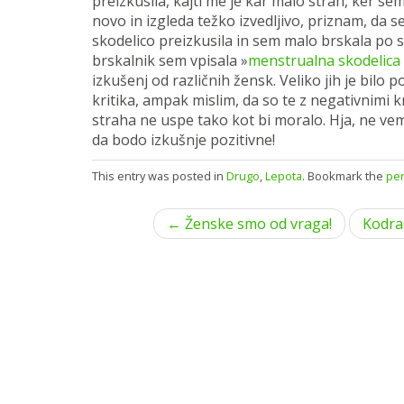
preizkusila, kajti me je kar malo strah, ker sem
novo in izgleda težko izvedljivo, priznam, da s
skodelico preizkusila in sem malo brskala po s
brskalnik sem vpisala »
menstrualna skodelica 
izkušenj od različnih žensk. Veliko jih je bilo 
kritika, ampak mislim, da so te z negativnimi kr
straha ne uspe tako kot bi moralo. Hja, ne ve
da bodo izkušnje pozitivne!
This entry was posted in
Drugo
,
Lepota
. Bookmark the
per
P
← Ženske smo od vraga!
Kodra
o
s
t
n