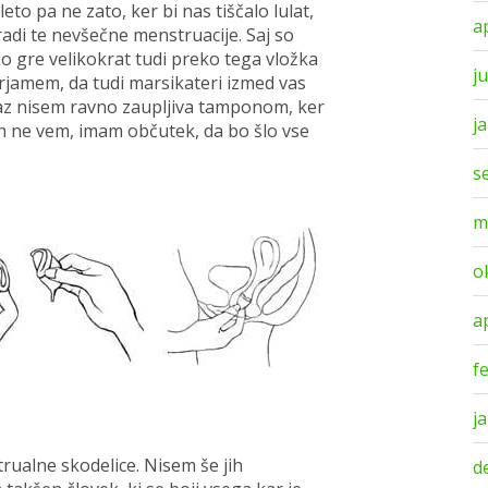
o pa ne zato, ker bi nas tiščalo lulat,
a
di te nevšečne menstruacije. Saj so
o gre velikokrat tudi preko tega vložka
ju
verjamem, da tudi marsikateri izmed vas
jaz nisem ravno zaupljiva tamponom, ker
j
in ne vem, imam občutek, da bo šlo vse
s
m
o
a
f
j
rualne skodelice. Nisem še jih
d