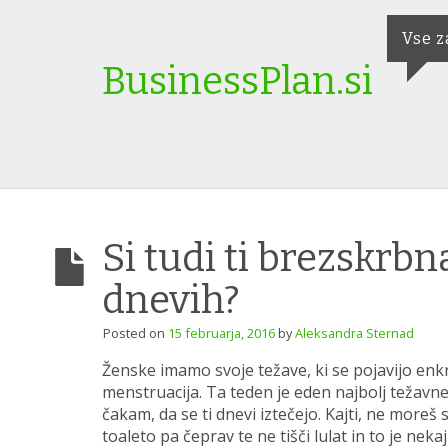
Vse z
BusinessPlan.si
Si tudi ti brezskrbna
dnevih?
Posted on
15 februarja, 2016
by
Aleksandra Sternad
Ženske imamo svoje težave, ki se pojavijo enk
menstruacija. Ta teden je eden najbolj težavnej
čakam, da se ti dnevi iztečejo. Kajti, ne moreš
toaleto pa čeprav te ne tišči lulat in to je nek