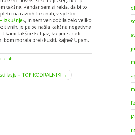
 takšen človek, ki se boji vsega kar je
em takšna. Vendar sem si rekla, da bi to
o
pletu na raznih forumih, v spletni
– izkušnje
«, in sem ven dobila zelo veliko
s
pozitivnih, je pa se našla kakšna negativna
itikami takšne kot jaz, ko jim zaradi
a
m, bom morala preizkusiti, kajne? Upam,
ju
malink
.
m
sti lasje – TOP KODRALNIK! →
a
m
f
j
n