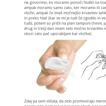
ne govorimo, ko moramo ponoči hoditi na toalet
ampak moramo samo zato, ker moramo iti zara
vložki, ampak če imaš močnejšo krvavitev lahk
in preko hlač (kar se mi je tudi že zgodilo in 
tudi), potem so prišli na plan tamponi (hmm, 
drug in tretji dan imam zelo močno krvavitev 
skozi zato pač uporabljam kar vložke).
Zdaj pa sem slišala, da zelo promovirajo menst