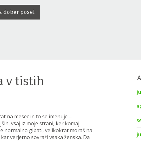
a dober posel
 v tistih
j
a
rat na mesec in to se imenuje –
s
ših, vsaj iz moje strani, ker komaj
 se normalno gibati, velikokrat moraš na
j
aj kar verjetno sovraži vsaka ženska. Da