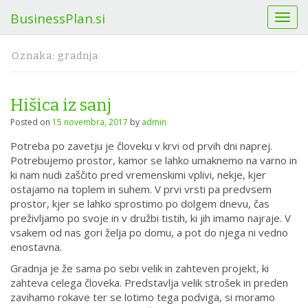
BusinessPlan.si
T
o
g
Oznaka:
gradnja
g
l
e
Hišica iz sanj
n
a
Posted on
15 novembra, 2017
by
admin
v
Potreba po zavetju je človeku v krvi od prvih dni naprej.
i
Potrebujemo prostor, kamor se lahko umaknemo na varno in
g
ki nam nudi zaščito pred vremenskimi vplivi, nekje, kjer
a
ostajamo na toplem in suhem. V prvi vrsti pa predvsem
t
prostor, kjer se lahko sprostimo po dolgem dnevu, čas
i
preživljamo po svoje in v družbi tistih, ki jih imamo najraje. V
o
vsakem od nas gori želja po domu, a pot do njega ni vedno
n
enostavna.
Gradnja je že sama po sebi velik in zahteven projekt, ki
zahteva celega človeka. Predstavlja velik strošek in preden
zavihamo rokave ter se lotimo tega podviga, si moramo