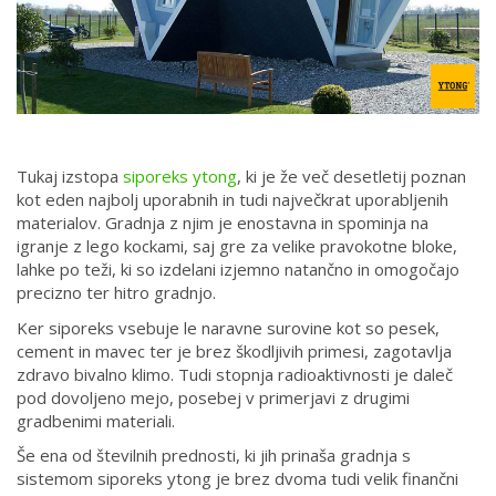
Tukaj izstopa
siporeks ytong
, ki je že več desetletij poznan
kot eden najbolj uporabnih in tudi največkrat uporabljenih
materialov. Gradnja z njim je enostavna in spominja na
igranje z lego kockami, saj gre za velike pravokotne bloke,
lahke po teži, ki so izdelani izjemno natančno in omogočajo
precizno ter hitro gradnjo.
Ker siporeks vsebuje le naravne surovine kot so pesek,
cement in mavec ter je brez škodljivih primesi, zagotavlja
zdravo bivalno klimo. Tudi stopnja radioaktivnosti je daleč
pod dovoljeno mejo, posebej v primerjavi z drugimi
gradbenimi materiali.
Še ena od številnih prednosti, ki jih prinaša gradnja s
sistemom siporeks ytong je brez dvoma tudi velik finančni