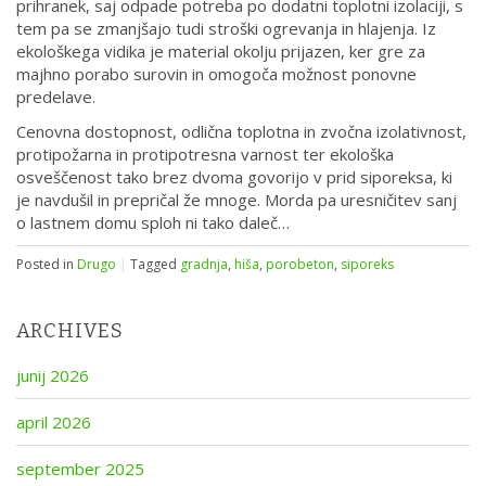
prihranek, saj odpade potreba po dodatni toplotni izolaciji, s
tem pa se zmanjšajo tudi stroški ogrevanja in hlajenja. Iz
ekološkega vidika je material okolju prijazen, ker gre za
majhno porabo surovin in omogoča možnost ponovne
predelave.
Cenovna dostopnost, odlična toplotna in zvočna izolativnost,
protipožarna in protipotresna varnost ter ekološka
osveščenost tako brez dvoma govorijo v prid siporeksa, ki
je navdušil in prepričal že mnoge. Morda pa uresničitev sanj
o lastnem domu sploh ni tako daleč…
Posted in
Drugo
|
Tagged
gradnja
,
hiša
,
porobeton
,
siporeks
ARCHIVES
junij 2026
april 2026
september 2025