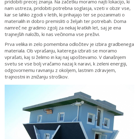
pridobiti precej znanja. Na začetku moramo najti lokacijo, ki
nam ustreza, pridobiti potrebna soglasja, vzeti v obzir vse,
kar se lahko zgodi v letih, ki prihajajo ter se pozanimati o
materialih in dobro premisliti o željah ter potrebah. Doma
namreč ne gradimo zgolj za nekaj kratkih let, saj je ena
trajnejših naložb, ki nas večinoma vse preživi.
Prva velika in zelo pomembna odločitev je izbira gradbenega
materiala. Ob vprašanju, katerega izbrati se moramo
vprašati, kaj si želimo in kaj naj upoštevamo. V današnjem
svetu se vse bolj vračamo nazaj k naravi, k zeleni energiji,
odgovornemu ravnanju z okoljem, lastnim zdravjem,
trajnostni in znižanju stroškov.