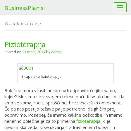
BusinessPlan.si
T
o
g
Oznaka:
zdravje
g
l
e
Fizioterapija
n
a
Posted on
21 maja, 2014
by
admin
v
i
g
a
Skupinska fizioterapija
t
i
Bolečine mora včasih nekdo tudi odpraviti, če jih imamo,
o
kajne? Moramo se v svojem telesu počutiti vsak dan, kot da
n
smo se komaj rodili, sproščeno, brez vsakršnih obveznosti.
Če pa nas pestijo težave pa je potrebno, da jih čim prej
odpravimo. Posebej, če imamo kakšne poškodbe, in imamo
nenehno bolečine je za to primerna
fizioterapija
, ki je
medicinska veda, ki se ukvarja z zdravljenjem bolezni in