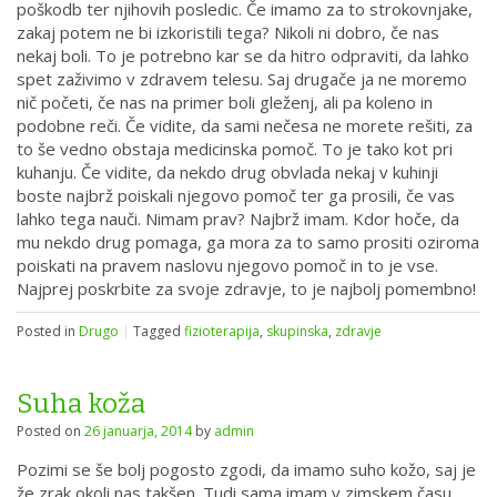
poškodb ter njihovih posledic. Če imamo za to strokovnjake,
zakaj potem ne bi izkoristili tega? Nikoli ni dobro, če nas
nekaj boli. To je potrebno kar se da hitro odpraviti, da lahko
spet zaživimo v zdravem telesu. Saj drugače ja ne moremo
nič početi, če nas na primer boli gleženj, ali pa koleno in
podobne reči. Če vidite, da sami nečesa ne morete rešiti, za
to še vedno obstaja medicinska pomoč. To je tako kot pri
kuhanju. Če vidite, da nekdo drug obvlada nekaj v kuhinji
boste najbrž poiskali njegovo pomoč ter ga prosili, če vas
lahko tega nauči. Nimam prav? Najbrž imam. Kdor hoče, da
mu nekdo drug pomaga, ga mora za to samo prositi oziroma
poiskati na pravem naslovu njegovo pomoč in to je vse.
Najprej poskrbite za svoje zdravje, to je najbolj pomembno!
Posted in
Drugo
|
Tagged
fizioterapija
,
skupinska
,
zdravje
Suha koža
Posted on
26 januarja, 2014
by
admin
Pozimi se še bolj pogosto zgodi, da imamo suho kožo, saj je
že zrak okoli nas takšen. Tudi sama imam v zimskem času