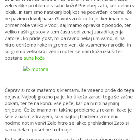
zelo velike probleme s suho kožo! Posebej zato, ker delam v
lokalu, in tam smo natakarji bolj kot ne podvrženi k temu, če
ne pazimo dovolj nase. Glavni vzrok za to je, ker imamo na
primer roke veliko v vodi, saj imamo opravka z posodo, ter
veliko naših gostov v tem času sedi zunaj zaradi kajenja.
Zatorej, ko pride gost, mi pa ravno nekaj umivamo, si na
hitro obrišemo roke in gremo ven, da vzamemo naročilo. In
ko gremo velikokrat ven in noter se nam koža izsuši ter
postane
suha koža
.
Čeprav si roke mažemo s kremami, še vseeno pride do tega
pojava. Najbolj grozno pa je, ko ti koža zaradi tega še začne
pokati, ter te na koncu vse peče, kar pa ni niti najmanj
prijetno. Če že imamo mi takšne probleme z rokami, kako je
šele z našim zdravjem, ko v najbolj hladnem vremenu
hodimo not in ven?! Zelo hitro se lahko prehladimo! Zato si
sama delam posebne tretmaje.
Kot najbolj pomembno je tako to, da si namažemo roke, in