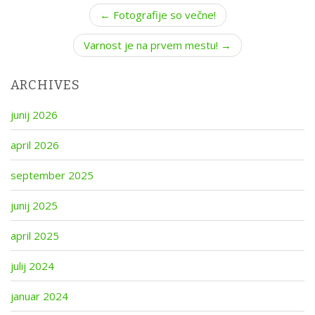
P
← Fotografije so večne!
o
Varnost je na prvem mestu! →
s
t
n
ARCHIVES
a
junij 2026
v
i
april 2026
g
a
september 2025
t
junij 2025
i
o
april 2025
n
julij 2024
januar 2024