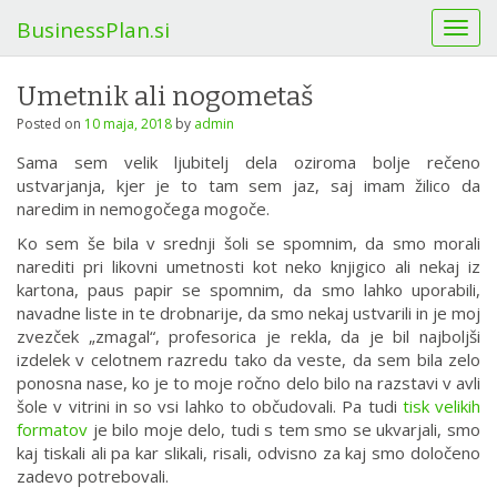
BusinessPlan.si
T
o
g
Umetnik ali nogometaš
g
l
Posted on
10 maja, 2018
by
admin
e
Sama sem velik ljubitelj dela oziroma bolje rečeno
n
ustvarjanja, kjer je to tam sem jaz, saj imam žilico da
a
naredim in nemogočega mogoče.
v
i
Ko sem še bila v srednji šoli se spomnim, da smo morali
g
narediti pri likovni umetnosti kot neko knjigico ali nekaj iz
a
kartona, paus papir se spomnim, da smo lahko uporabili,
t
navadne liste in te drobnarije, da smo nekaj ustvarili in je moj
i
zvezček „zmagal“, profesorica je rekla, da je bil najboljši
o
izdelek v celotnem razredu tako da veste, da sem bila zelo
n
ponosna nase, ko je to moje ročno delo bilo na razstavi v avli
šole v vitrini in so vsi lahko to občudovali. Pa tudi
tisk velikih
formatov
je bilo moje delo, tudi s tem smo se ukvarjali, smo
kaj tiskali ali pa kar slikali, risali, odvisno za kaj smo določeno
zadevo potrebovali.