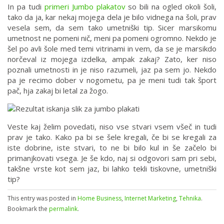
In pa tudi
primeri Jumbo plakatov
so bili na ogled okoli šoli,
tako da ja, kar nekaj mojega dela je bilo vidnega na šoli, prav
vesela sem, da sem tako umetniški tip. Sicer marsikomu
umetnost ne pomeni nič, meni pa pomeni ogromno. Nekdo je
šel po avli šole med temi vitrinami in vem, da se je marsikdo
norčeval iz mojega izdelka, ampak zakaj? Zato, ker niso
poznali umetnosti in je niso razumeli, jaz pa sem jo. Nekdo
pa je recimo dober v nogometu, pa je meni tudi tak šport
pač, hja zakaj bi letal za žogo.
Veste kaj želim povedati, niso vse stvari vsem všeč in tudi
prav je tako. Kako pa bi se šele kregali, če bi se kregali za
iste dobrine, iste stvari, to ne bi bilo kul in še začelo bi
primanjkovati vsega. Je še kdo, naj si odgovori sam pri sebi,
takšne vrste kot sem jaz, bi lahko tekli tiskovne, umetniški
tip?
This entry was posted in
Home Business
,
Internet Marketing
,
Tehnika
.
Bookmark the
permalink
.