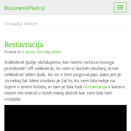
BusinessPlan.si
T
o
g
Oznaka:
dobro
g
l
e
Restavracija
n
a
Posted on
5 aprila, 2014
by
admin
v
Kolikokrat ljudje obžalujemo, ker nismo nečesa novega
i
preizkusili? Uff velikokrat, to vem iz lastnih izkušenj, in ker
g
velikokrat slišim ljudi, ko se o tem pogovarjajo, kako jim je
a
za nekaj žal. Meni osebno je žal to, ko sem bila nekje na
t
tujem v enem hotelu, in tam je bila tudi
restavracija
v katero
i
nisem niti enkrat v tistih nekaj dnevih kar sem bila tam
o
vstopila.
n