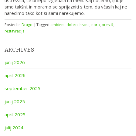
ustrezala, če bi lepo izgledala na meni. Kaj hočemo, ljudje
smo takšni, in moramo se sprijazniti s tem, da včasih kaj ne
naredimo tako kot si sami narekujemo.
Posted in
Drugo
|
Tagged
ambient
,
dobro
,
hrana
,
noro
,
prestiž
,
restavracija
ARCHIVES
junij 2026
april 2026
september 2025
junij 2025
april 2025
julij 2024